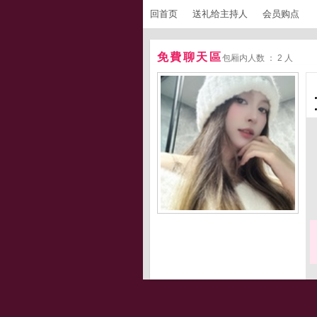
回首页
送礼给主持人
会员购点
免費聊天區
包厢内人数 ： 2 人