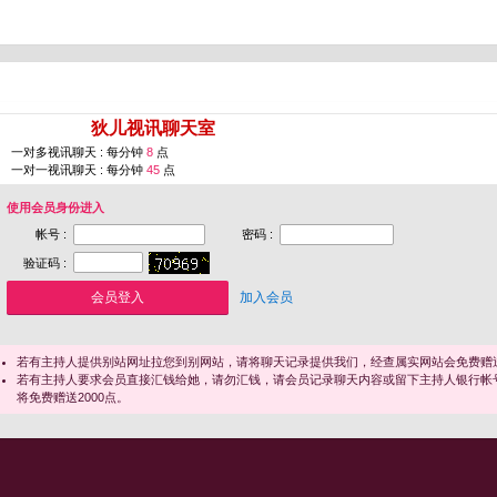
您即将进入 [
狄儿视讯聊天室
]
一对多视讯聊天 : 每分钟
8
点
一对一视讯聊天 : 每分钟
45
点
使用会员身份进入
帐号 :
密码 :
验证码 :
加入会员
若有主持人提供别站网址拉您到别网站，请将聊天记录提供我们，经查属实网站会免费赠送
若有主持人要求会员直接汇钱给她，请勿汇钱，请会员记录聊天内容或留下主持人银行帐
将免费赠送2000点。