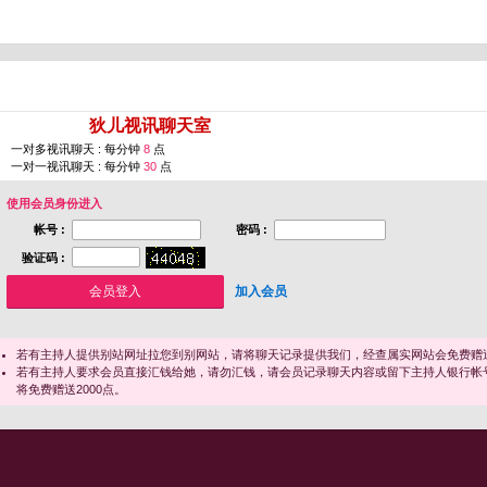
您即将进入 [
狄儿视讯聊天室
]
一对多视讯聊天 : 每分钟
8
点
一对一视讯聊天 : 每分钟
30
点
使用会员身份进入
帐号 :
密码 :
验证码 :
加入会员
若有主持人提供别站网址拉您到别网站，请将聊天记录提供我们，经查属实网站会免费赠送
若有主持人要求会员直接汇钱给她，请勿汇钱，请会员记录聊天内容或留下主持人银行帐
将免费赠送2000点。