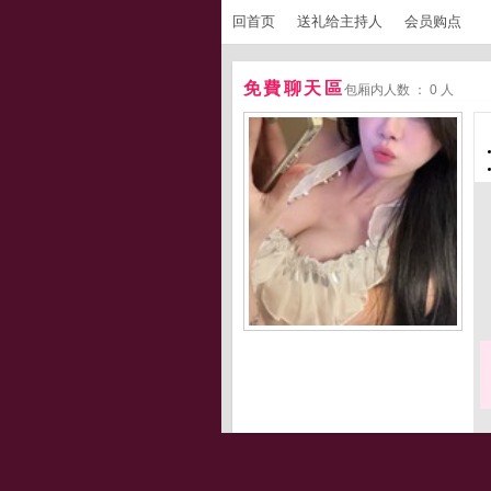
回首页
送礼给主持人
会员购点
免費聊天區
包厢内人数 ： 0 人