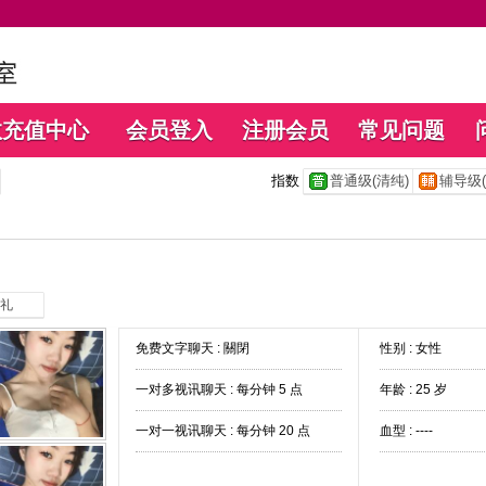
数充值中心
会员登入
注册会员
常见问题
指数
普通级(清纯)
辅导级(
礼
免费文字聊天 :
關閉
性别 : 女性
一对多视讯聊天 :
每分钟 5 点
年龄 : 25 岁
一对一视讯聊天 :
每分钟 20 点
血型 : ----