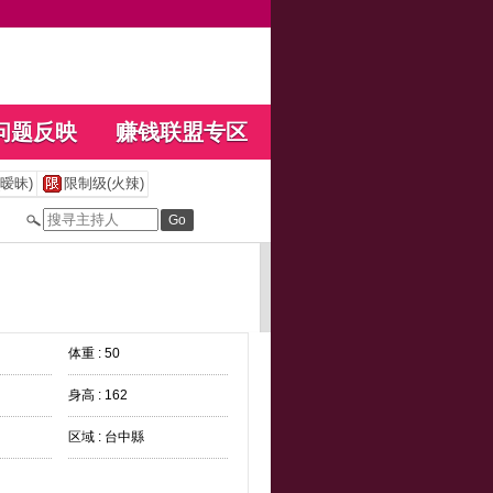
问题反映
赚钱联盟专区
暧昧)
限制级(火辣)
体重 : 50
身高 : 162
区域 : 台中縣