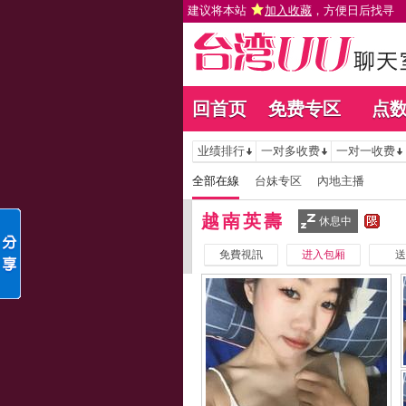
建议将本站
加入收藏
，方便日后找寻
回首页
免费专区
点
业绩排行
一对多收费
一对一收费
全部在線
台妹专区
內地主播
越南英壽
休息中
免費視訊
进入包厢
送