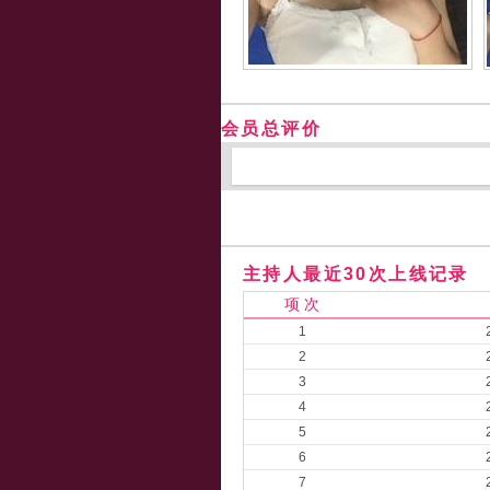
会员总评价
主持人最近30次上线记录
项 次
1
2
3
4
5
6
7