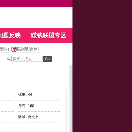
问题反映
赚钱联盟专区
暧昧)
限制级(火辣)
体重 : 44
身高 : 160
区域 : 台北市