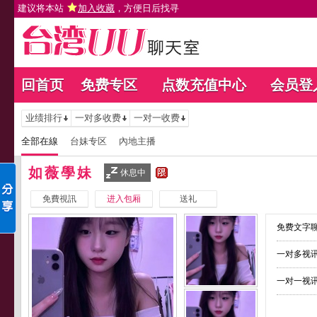
建议将本站
加入收藏
，方便日后找寻
回首页
免费专区
点数充值中心
会员登
业绩排行
一对多收费
一对一收费
全部在線
台妹专区
內地主播
如薇學妹
休息中
免費視訊
进入包厢
送礼
免费文字聊
一对多视讯
一对一视讯